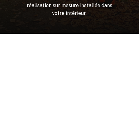
réalisation
sur
mesure
installée
dans
votre
intérieur.
Nécessaire
Ces cookies ne
sont pas
facultatifs. Ils
sont
nécessaires au
fonctionnement
du site Web.