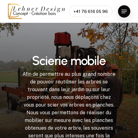
Skip
Menu
to
+41 76 616 05 96
Close
main
Menu
content
S
c
i
e
r
i
e
m
o
b
i
l
e
Afin
de
permettre
au
plus
grand
nombre
de
pouvoir
réutiliser
les
arbres
se
trouvant
dans
leur
jardin
ou
sur
leur
propriété,
nous
nous
déplaçons
chez
vous
pour
scier
vos
arbres
en
planches.
Nous
vous
permettons
de
réaliser
du
mobilier
sur
mesure
avec
les
planches
obtenues
de
votre
arbre,
les
souvenirs
seront
que
plus
intenses
une
fois
la