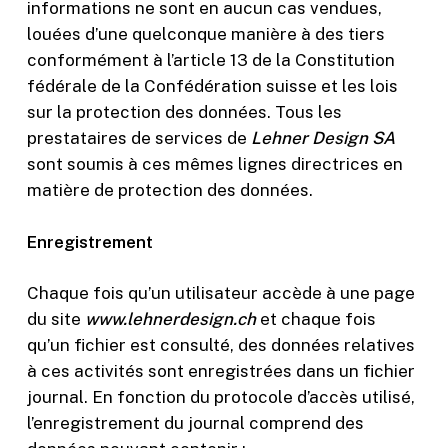
informations ne sont en aucun cas vendues,
louées d’une quelconque manière à des tiers
Statistiques
conformément à l’article 13 de la Constitution
Afin que nous
fédérale de la Confédération suisse et les lois
puissions
améliorer la
sur la protection des données. Tous les
fonctionnalité
prestataires de services de
Lehner Design SA
et la structure
sont soumis à ces mêmes lignes directrices en
du site Web,
en fonction
matière de protection des données.
de la façon
dont le site
Enregistrement
Web est
utilisé.
Chaque fois qu’un utilisateur accède à une page
du site
www.lehnerdesign.ch
et chaque fois
Experience
qu’un fichier est consulté, des données relatives
Afin que notre
à ces activités sont enregistrées dans un fichier
site Web
fonctionne
journal. En fonction du protocole d’accès utilisé,
aussi bien que
l’enregistrement du journal comprend des
possible lors