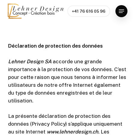
Skip
Menu
to
+41 76 616 05 96
Close
main
Menu
content
Déclaration de protection des données
Lehner Design SA
accorde une grande
importance à la protection de vos données. C’est
pour cette raison que nous tenons à informer les
utilisateurs de notre offre Internet également
du type de données enregistrées et de leur
utilisation.
La présente déclaration de protection des
données (Privacy Policy) s’applique uniquement
au site Internet
www.lehnerdesign.ch.
Les