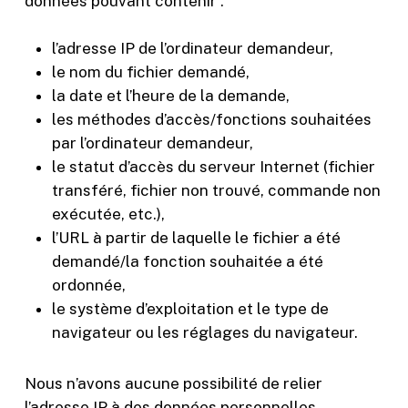
données pouvant contenir :
de votre visite.
Si vous
refusez ces
l’adresse IP de l’ordinateur demandeur,
cookies,
le nom du fichier demandé,
certaines
la date et l’heure de la demande,
fonctionnalités
disparaîtront
les méthodes d’accès/fonctions souhaitées
du site Web.
par l’ordinateur demandeur,
le statut d’accès du serveur Internet (fichier
transféré, fichier non trouvé, commande non
Marketing
exécutée, etc.),
En partageant
votre intérêt
l’URL à partir de laquelle le fichier a été
et votre
demandé/la fonction souhaitée a été
comportement
ordonnée,
lorsque vous
visitez notre
le système d’exploitation et le type de
site, vous
navigateur ou les réglages du navigateur.
augmentez les
chances de
voir du
Nous n’avons aucune possibilité de relier
contenu et
l’adresse IP à des données personnelles