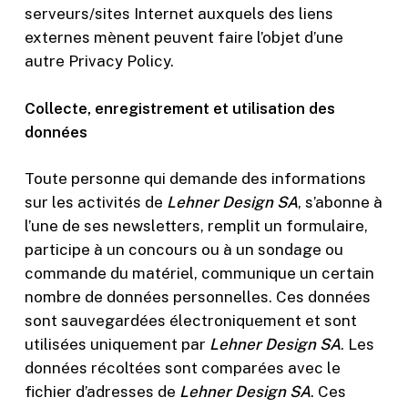
serveurs/sites Internet auxquels des liens
externes mènent peuvent faire l’objet d’une
autre Privacy Policy.
Collecte, enregistrement et utilisation des
données
Toute personne qui demande des informations
sur les activités de
Lehner Design SA
, s’abonne à
l’une de ses newsletters, remplit un formulaire,
participe à un concours ou à un sondage ou
Nécessaire
commande du matériel, communique un certain
Ces cookies ne
nombre de données personnelles. Ces données
sont pas
facultatifs. Ils
sont sauvegardées électroniquement et sont
sont
utilisées uniquement par
Lehner Design SA
. Les
nécessaires au
données récoltées sont comparées avec le
fonctionnement
du site Web.
fichier d’adresses de
Lehner Design SA
. Ces